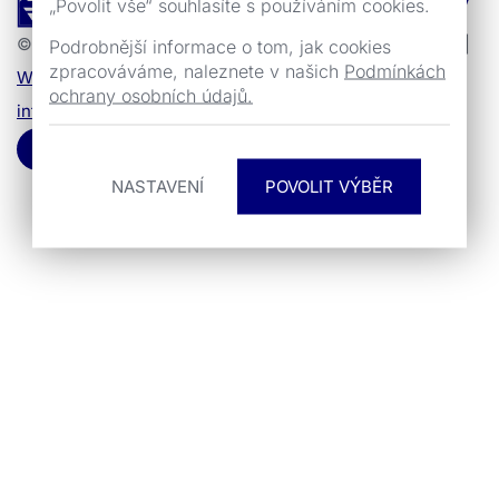
„Povolit vše“ souhlasíte s používáním cookies.
© 1990 - 2026 ZLINSTAV a.s. | Všechna práva vyhrazena |
Podrobnější informace o tom, jak cookies
zpracováváme, naleznete v našich
Podmínkách
Whistleblowing
|
Compliance
| Tvorba webu
UVM
ochrany osobních údajů.
interactive
NASTAVENÍ