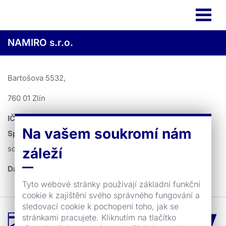
NAMIRO s.r.o.
Bartošova 5532,
760 01 Zlín
IČO
: 258 25 704
Na vašem soukromí nám
Spisovná značka:
zapsána v OR vedeném Krajským
soudem v Brně, spisová značka: C 143085
záleží
Datová schránka
:
2cnpjct
Tyto webové stránky používají základní funkční
cookie k zajištění svého správného fungování a
sledovací cookie k pochopení toho, jak se
stránkami pracujete. Kliknutím na tlačítko