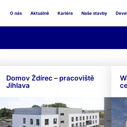
O nás
Aktuálně
Kariéra
Naše stavby
Devel
Domov Ždírec – pracoviště
W
Jihlava
c