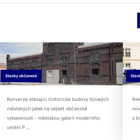
galerie současného umění
Stavby občanské
Stav
Konverze stávající historické budovy bývalých
Rek
městských jatek na objekt občanské
nov
vybavenosti - městskou galerii moderního
s b
umění P ...