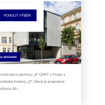
by občanské
onstrukce pavilonu „A“ ÚHKT v Praze a
ostavba budovy „D“, která je propojena
udovou &b ...