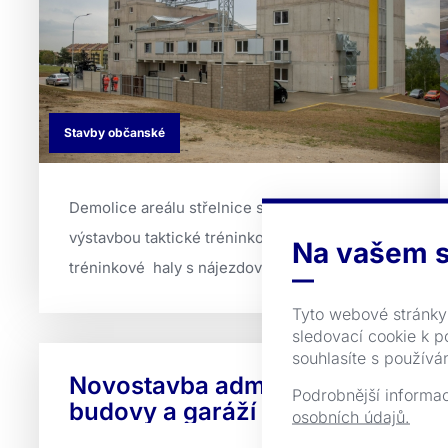
Stavby občanské
Demolice areálu střelnice s následnou
výstavbou taktické tréninkové budovy a
Na vašem s
tréninkové haly s nájezdovými komunikacem ...
Tyto webové stránky 
sledovací cookie k po
souhlasíte s používá
Novostavba administrativní
Podrobnější informa
budovy a garáží
osobních údajů.