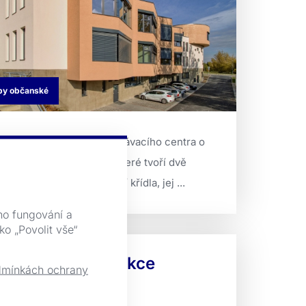
by občanské
tavba waldorfského vzdělávacího centra o
ti třídách základní školy, které tvoří dvě
zájem kolmá dvoupodlažní křídla, jej ...
ho fungování a
ko „Povolit vše“
HKT - Rekonstrukce
mínkách ochrany
udovy A a D