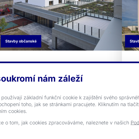
Stavby občanské
Stav
Novostavba objektu poskytující sociální služby
Výs
v oblasti bydlení pro seniory, bydlení pro
18-
oukromí nám záleží
seniory se zvláštním režimem, alzh ...
nav
používají základní funkční cookie k zajištění svého správné
chopení toho, jak se stránkami pracujete. Kliknutím na tlačít
ním cookies.
Rekonstrukce historické
Ú
ce o tom, jak cookies zpracováváme, naleznete v našich
Pod
budovy bývalých jatek,
b
nového sídla PLATO, městské