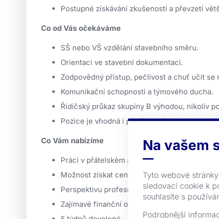
Postupné získávání zkušeností a převzetí větš
Co od Vás očekáváme
SŠ nebo VŠ vzdělání stavebního směru.
Orientaci ve stavební dokumentaci.
Zodpovědný přístup, pečlivost a chuť učit s
Komunikační schopnosti a týmového ducha.
Řidičský průkaz skupiny B výhodou, nikoliv 
Pozice je vhodná i pro čerstvé absolventy be
Co Vám nabízíme
Na vašem s
Práci v přátelském a sehraném kolektivu.
Tyto webové stránky 
Možnost získat cennou praxi pod vedením zk
sledovací cookie k po
Perspektivu profesního růstu na pozici stavb
souhlasíte s používá
Zajímavé finanční ohodnocení a prémie v závis
Podrobnější informa
5 týdnů dovolené.