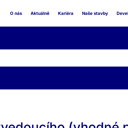
O nás
Aktuálně
Kariéra
Naše stavby
Devel
yvedoucího (vhodné p