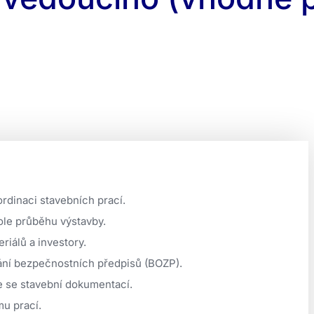
rdinaci stavebních prací.
ole průběhu výstavby.
iálů a investory.
vání bezpečnostních předpisů (BOZP).
e se stavební dokumentací.
u prací.