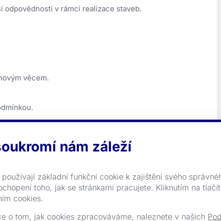
í odpovědnosti v rámci realizace staveb.
e novým věcem.
podmínkou.
z praxe.
oukromí nám záleží
používají základní funkční cookie k zajištění svého správné
ušených odborníků.
chopení toho, jak se stránkami pracujete. Kliknutím na tlačít
yvedoucího.
ním cookies.
losti na výsledcích společnosti a realizovaných projektů.
ce o tom, jak cookies zpracováváme, naleznete v našich
Pod