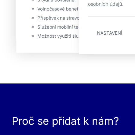
osobních údajů.
Volnočasové benefity s kartou Edenred.
Příspěvek na stravování.
Služební mobilní telefon s výhodným datovým 
NASTAVENÍ
Možnost využití služebního automobilu.
.
Proč se přidat k nám?