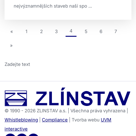
nejvýznamnějších staveb naší spo ...
(aktuální)
4
«
1
2
3
5
6
7
»
Zadejte text
© 1990 - 2026 ZLINSTAV a.s. | Všechna práva vyhrazena |
Whistleblowing
|
Compliance
| Tvorba webu
UVM
interactive