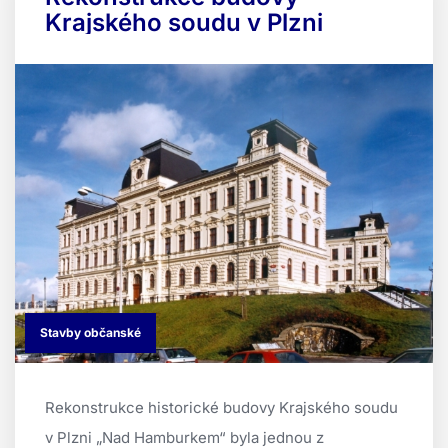
Krajského soudu v Plzni
Stavby občanské
Rekonstrukce historické budovy Krajského soudu
v Plzni „Nad Hamburkem“ byla jednou z