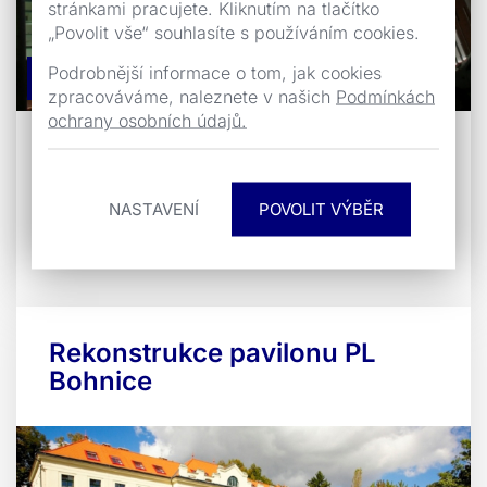
stránkami pracujete. Kliknutím na tlačítko
„Povolit vše“ souhlasíte s používáním cookies.
Podrobnější informace o tom, jak cookies
Stavby občanské
zpracováváme, naleznete v našich
Podmínkách
ochrany osobních údajů.
Pro naši společnost bylo velkou ctí provést
komplexní rekonstrukci objektu Baťova
NASTAVENÍ
mrakodrapu pro účely nově vzniklého Krajského ú
...
Rekonstrukce pavilonu PL
Bohnice