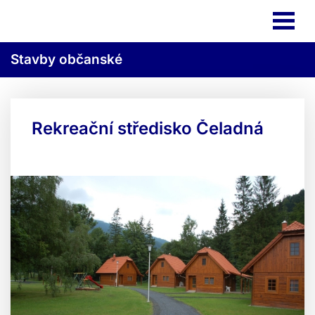
Stavby občanské
Rekreační středisko Čeladná