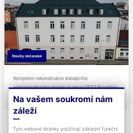
Stavby občanské
Kompletní rekonstrukce stávajícího
administrativního objektu budovy OSSZ Prostějov
a jeho zateplení. Ve dvorní části byla realizo ...
Na vašem soukromí nám
záleží
Český rozhlas Olomouc -
rekonstrukce objektu
Tyto webové stránky používají základní funkční