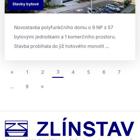
Stavby bytové
Novostavba polyfunkčního domu o 9 NP s 57
bytovými jednotkami a 1 komerčního prostoru.
Stavba probíhala do již hotového monolit ...
(aktuální)
3
«
1
2
4
5
6
7
…
9
»