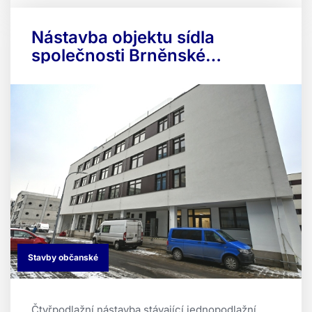
Nástavba objektu sídla
společnosti Brněnské
komunikace a.s.
Stavby občanské
Čtyřpodlažní nástavba stávající jednopodlažní